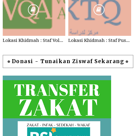
Lokasi Khidmah : Staf Volunteer Quran Anamfal [VQA] (Cirebon, Indonesia, Internasional)
Lokasi Khidmah : Staf Pusat Kajian Tafsir Qur'an [PKTQ] (Cirebon dan Jakarta)
Donasi - Tunaikan Ziswaf Sekarang