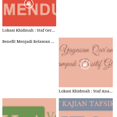
Lokasi Khidmah : Staf Gerakan Indonesia Mendunia (Cirebon dan Jakarta)
Benefit Menjadi Relawan Qur'an Anamfal (VQA)
Lokasi Khidmah : Staf Anamfal Foundation, Cirebon