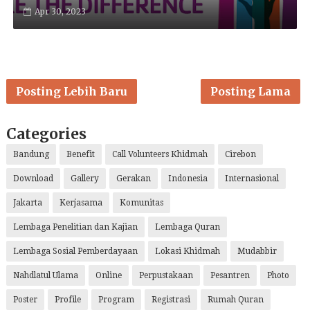
Apr 30, 2023
Posting Lebih Baru
Posting Lama
Categories
Bandung
Benefit
Call Volunteers Khidmah
Cirebon
Download
Gallery
Gerakan
Indonesia
Internasional
Jakarta
Kerjasama
Komunitas
Lembaga Penelitian dan Kajian
Lembaga Quran
Lembaga Sosial Pemberdayaan
Lokasi Khidmah
Mudabbir
Nahdlatul Ulama
Online
Perpustakaan
Pesantren
Photo
Poster
Profile
Program
Registrasi
Rumah Quran