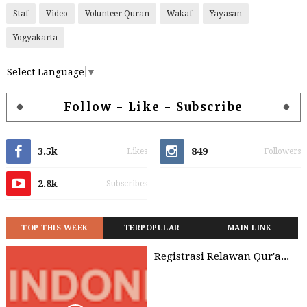
Staf
Video
Volunteer Quran
Wakaf
Yayasan
Yogyakarta
Select Language
▼
Follow - Like - Subscribe
3.5k
849
Likes
Followers
2.8k
Subscribes
TOP THIS WEEK
TERPOPULAR
MAIN LINK
Registrasi Relawan Qur'an Anamfal (VQA)